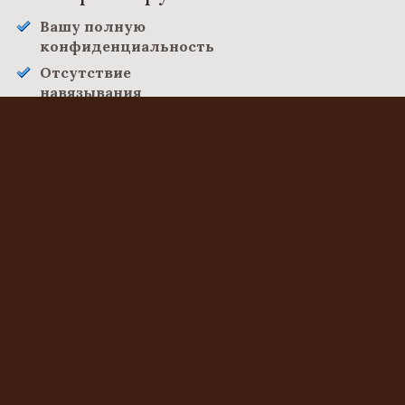
Вашу полную
конфиденциальность
Отсутствие
навязывания
дополнительных услуг
Тщательный учет
уникальных
обстоятельств вашей
ситуации
Ответы на вопросы авторам
статей
Roseanne
I believe everything published made a bunch of
sense. However, think about this, suppose you were to ...